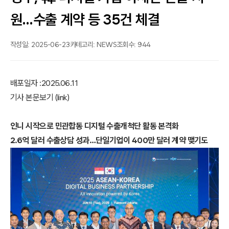
원…수출 계약 등 35건 체결
작성일: 2025-06-23
카테고리: NEWS
조회수: 944
배포일자 :2025.06.11
기사 본문보기 (
link
)
인니 시작으로 민관합동 디지털 수출개척단 활동 본격화
2.6억 달러 수출상담 성과…단일기업이 400만 달러 계약 맺기도